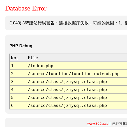
Database Error
(1040) 365建站错误警告：连接数据库失败，可能的原因：1、数
PHP Debug
No.
File
1
/index.php
2
/source/function/function_extend.php
3
/source/class/jzmysql.class.php
4
/source/class/jzmysql.class.php
5
/source/class/jzmysql.class.php
6
/source/class/jzmysql.class.php
www.365jz.com
已经将此