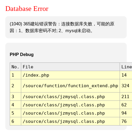
Database Error
(1040) 365建站错误警告：连接数据库失败，可能的原
因：1、数据库密码不对; 2、mysql未启动。
PHP Debug
No.
File
Line
1
/index.php
14
2
/source/function/function_extend.php
324
3
/source/class/jzmysql.class.php
211
4
/source/class/jzmysql.class.php
62
5
/source/class/jzmysql.class.php
94
6
/source/class/jzmysql.class.php
76