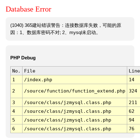
Database Error
(1040) 365建站错误警告：连接数据库失败，可能的原
因：1、数据库密码不对; 2、mysql未启动。
PHP Debug
No.
File
Line
1
/index.php
14
2
/source/function/function_extend.php
324
3
/source/class/jzmysql.class.php
211
4
/source/class/jzmysql.class.php
62
5
/source/class/jzmysql.class.php
94
6
/source/class/jzmysql.class.php
76