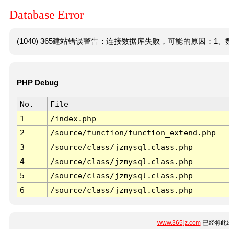
Database Error
(1040) 365建站错误警告：连接数据库失败，可能的原因：1、数
PHP Debug
No.
File
1
/index.php
2
/source/function/function_extend.php
3
/source/class/jzmysql.class.php
4
/source/class/jzmysql.class.php
5
/source/class/jzmysql.class.php
6
/source/class/jzmysql.class.php
www.365jz.com
已经将此