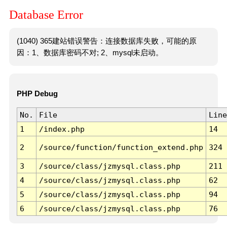
Database Error
(1040) 365建站错误警告：连接数据库失败，可能的原
因：1、数据库密码不对; 2、mysql未启动。
PHP Debug
No.
File
Line
1
/index.php
14
2
/source/function/function_extend.php
324
3
/source/class/jzmysql.class.php
211
4
/source/class/jzmysql.class.php
62
5
/source/class/jzmysql.class.php
94
6
/source/class/jzmysql.class.php
76