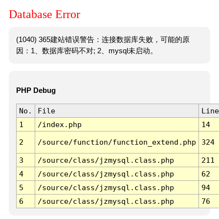
Database Error
(1040) 365建站错误警告：连接数据库失败，可能的原
因：1、数据库密码不对; 2、mysql未启动。
PHP Debug
No.
File
Line
1
/index.php
14
2
/source/function/function_extend.php
324
3
/source/class/jzmysql.class.php
211
4
/source/class/jzmysql.class.php
62
5
/source/class/jzmysql.class.php
94
6
/source/class/jzmysql.class.php
76