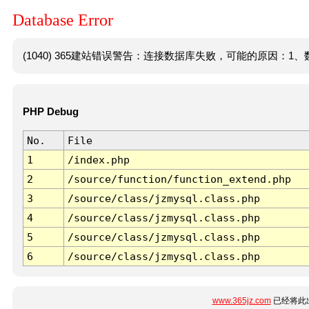
Database Error
(1040) 365建站错误警告：连接数据库失败，可能的原因：1、数
PHP Debug
No.
File
1
/index.php
2
/source/function/function_extend.php
3
/source/class/jzmysql.class.php
4
/source/class/jzmysql.class.php
5
/source/class/jzmysql.class.php
6
/source/class/jzmysql.class.php
www.365jz.com
已经将此