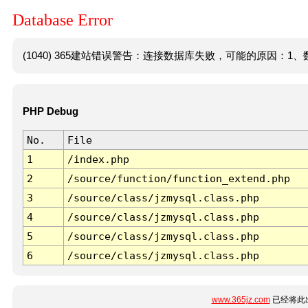
Database Error
(1040) 365建站错误警告：连接数据库失败，可能的原因：1、数
PHP Debug
No.
File
1
/index.php
2
/source/function/function_extend.php
3
/source/class/jzmysql.class.php
4
/source/class/jzmysql.class.php
5
/source/class/jzmysql.class.php
6
/source/class/jzmysql.class.php
www.365jz.com
已经将此