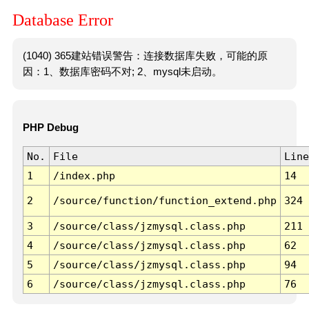
Database Error
(1040) 365建站错误警告：连接数据库失败，可能的原
因：1、数据库密码不对; 2、mysql未启动。
PHP Debug
No.
File
Line
1
/index.php
14
2
/source/function/function_extend.php
324
3
/source/class/jzmysql.class.php
211
4
/source/class/jzmysql.class.php
62
5
/source/class/jzmysql.class.php
94
6
/source/class/jzmysql.class.php
76