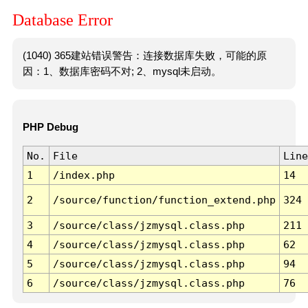
Database Error
(1040) 365建站错误警告：连接数据库失败，可能的原
因：1、数据库密码不对; 2、mysql未启动。
PHP Debug
No.
File
Line
1
/index.php
14
2
/source/function/function_extend.php
324
3
/source/class/jzmysql.class.php
211
4
/source/class/jzmysql.class.php
62
5
/source/class/jzmysql.class.php
94
6
/source/class/jzmysql.class.php
76