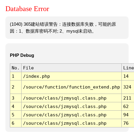
Database Error
(1040) 365建站错误警告：连接数据库失败，可能的原
因：1、数据库密码不对; 2、mysql未启动。
PHP Debug
No.
File
Line
1
/index.php
14
2
/source/function/function_extend.php
324
3
/source/class/jzmysql.class.php
211
4
/source/class/jzmysql.class.php
62
5
/source/class/jzmysql.class.php
94
6
/source/class/jzmysql.class.php
76