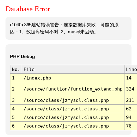
Database Error
(1040) 365建站错误警告：连接数据库失败，可能的原
因：1、数据库密码不对; 2、mysql未启动。
PHP Debug
No.
File
Line
1
/index.php
14
2
/source/function/function_extend.php
324
3
/source/class/jzmysql.class.php
211
4
/source/class/jzmysql.class.php
62
5
/source/class/jzmysql.class.php
94
6
/source/class/jzmysql.class.php
76