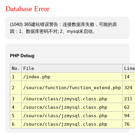
Database Error
(1040) 365建站错误警告：连接数据库失败，可能的原
因：1、数据库密码不对; 2、mysql未启动。
PHP Debug
No.
File
Line
1
/index.php
14
2
/source/function/function_extend.php
324
3
/source/class/jzmysql.class.php
211
4
/source/class/jzmysql.class.php
62
5
/source/class/jzmysql.class.php
94
6
/source/class/jzmysql.class.php
76