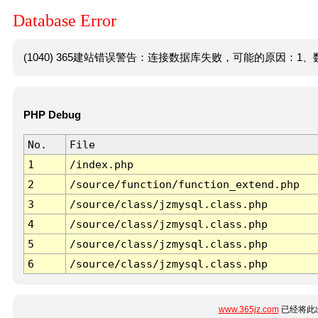
Database Error
(1040) 365建站错误警告：连接数据库失败，可能的原因：1、数
PHP Debug
No.
File
1
/index.php
2
/source/function/function_extend.php
3
/source/class/jzmysql.class.php
4
/source/class/jzmysql.class.php
5
/source/class/jzmysql.class.php
6
/source/class/jzmysql.class.php
www.365jz.com
已经将此