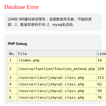
Database Error
(1040) 365建站错误警告：连接数据库失败，可能的原
因：1、数据库密码不对; 2、mysql未启动。
PHP Debug
No.
File
Line
1
/index.php
14
2
/source/function/function_extend.php
324
3
/source/class/jzmysql.class.php
211
4
/source/class/jzmysql.class.php
62
5
/source/class/jzmysql.class.php
94
6
/source/class/jzmysql.class.php
76