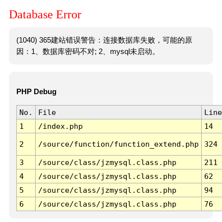
Database Error
(1040) 365建站错误警告：连接数据库失败，可能的原
因：1、数据库密码不对; 2、mysql未启动。
PHP Debug
No.
File
Line
1
/index.php
14
2
/source/function/function_extend.php
324
3
/source/class/jzmysql.class.php
211
4
/source/class/jzmysql.class.php
62
5
/source/class/jzmysql.class.php
94
6
/source/class/jzmysql.class.php
76