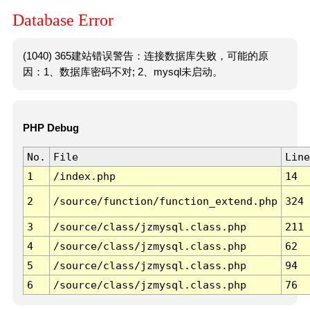
Database Error
(1040) 365建站错误警告：连接数据库失败，可能的原
因：1、数据库密码不对; 2、mysql未启动。
PHP Debug
No.
File
Line
1
/index.php
14
2
/source/function/function_extend.php
324
3
/source/class/jzmysql.class.php
211
4
/source/class/jzmysql.class.php
62
5
/source/class/jzmysql.class.php
94
6
/source/class/jzmysql.class.php
76