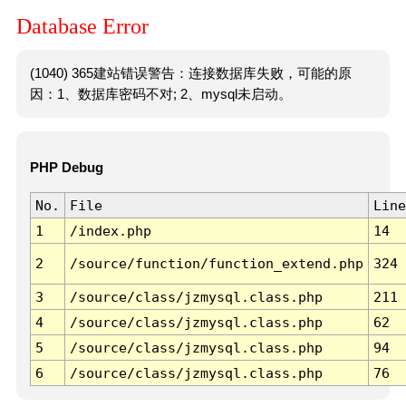
Database Error
(1040) 365建站错误警告：连接数据库失败，可能的原
因：1、数据库密码不对; 2、mysql未启动。
PHP Debug
No.
File
Line
1
/index.php
14
2
/source/function/function_extend.php
324
3
/source/class/jzmysql.class.php
211
4
/source/class/jzmysql.class.php
62
5
/source/class/jzmysql.class.php
94
6
/source/class/jzmysql.class.php
76