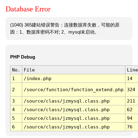
Database Error
(1040) 365建站错误警告：连接数据库失败，可能的原
因：1、数据库密码不对; 2、mysql未启动。
PHP Debug
No.
File
Line
1
/index.php
14
2
/source/function/function_extend.php
324
3
/source/class/jzmysql.class.php
211
4
/source/class/jzmysql.class.php
62
5
/source/class/jzmysql.class.php
94
6
/source/class/jzmysql.class.php
76